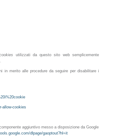
cookies
utilizzati da questo sito web semplicemente
.
ni in merito alle procedure da seguire per disabilitare i
e%20i%20cookie
r-allow-cookies
il componente aggiuntivo messo a disposizione da Google
/tools.google.com/dlpage/gaoptout?hl=it