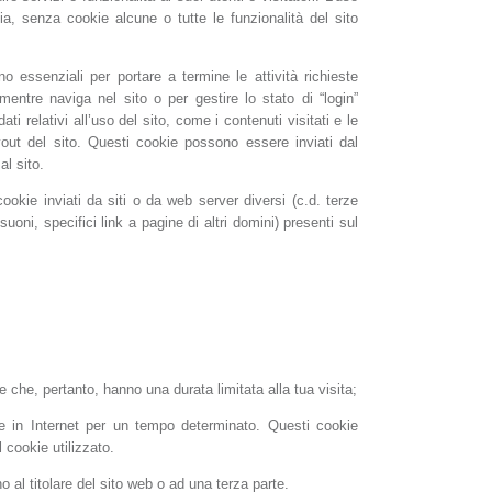
ia, senza cookie alcune o tutte le funzionalità del sito
o essenziali per portare a termine le attività richieste
mentre naviga nel sito o per gestire lo stato di “login”
ti relativi all’uso del sito, come i contenuti visitati e le
layout del sito. Questi cookie possono essere inviati dal
al sito.
okie inviati da siti o da web server diversi (c.d. terze
uoni, specifici link a pagine di altri domini) presenti sul
e che, pertanto, hanno una durata limitata alla tua visita;
re in Internet per un tempo determinato. Questi cookie
 cookie utilizzato.
 al titolare del sito web o ad una terza parte.