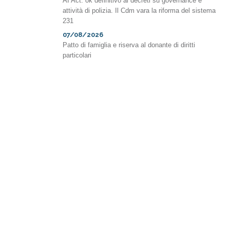
AI Act: ok definitivo ai decreti su governance e
attività di polizia. Il Cdm vara la riforma del sistema
231
07/08/2026
Patto di famiglia e riserva al donante di diritti
particolari