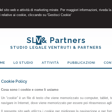
 del sito web e attività di marketing mirate. Per maggiori informazioni, riveda la
 relative ai cookie, cliccando su 'Gestisci Cookie'
SL
V
& Partners
STUDIO LEGALE VENTRUTI & PARTNERS
ME
LO STUDIO
ATTIVITÀ
PUBBLICAZIONI
CON
Cookie Policy
Cosa sono i cookie e come li usiamo
Un “
cookie”
è un file di testo che viene memorizzato su computer, tablet, tel
navigare in Internet, dove viene memorizzato per essere poi ritrasmesso agli s
Il presente sito web utilizza i cookie per migliorare la navigazione e per forni