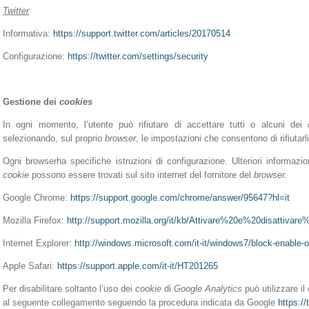
Twitter
Informativa:
https://support.twitter.com/articles/20170514
Configurazione:
https://twitter.com/settings/security
Gestione dei
cookies
In ogni momento, l’utente può rifiutare di accettare tutti o alcuni dei
selezionando, sul proprio
browser
, le impostazioni che consentono di rifiutarli
Ogni browserha specifiche istruzioni di configurazione. Ulteriori informazio
cookie
possono essere trovati sul sito internet del fornitore del
browser.
Google Chrome:
https://support.google.com/chrome/answer/95647?hl=it
Mozilla Firefox:
http://support.mozilla.org/it/kb/Attivare%20e%20disattivar
Internet Explorer:
http://windows.microsoft.com/it-it/windows7/block-enable-o
Apple Safari:
https://support.apple.com/it-it/HT201265
Per disabilitare soltanto l’uso dei
cookie
di
Google Analytics
può utilizzare 
al seguente collegamento seguendo la procedura
indicata da Google
https:/