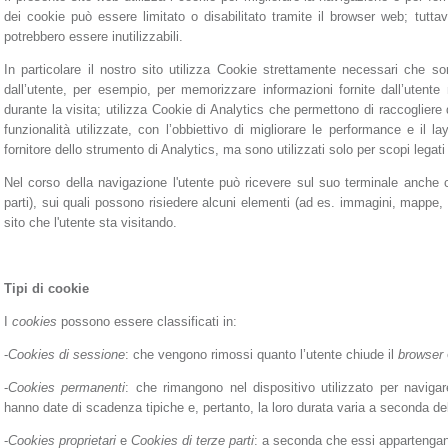
dei cookie può essere limitato o disabilitato tramite il browser web; tuttav
potrebbero essere inutilizzabili.
In particolare il nostro sito utilizza Cookie strettamente necessari che son
dall’utente, per esempio, per memorizzare informazioni fornite dall’utente 
durante la visita; utilizza Cookie di Analytics che permettono di raccogliere da
funzionalità utilizzate, con l’obbiettivo di migliorare le performance e il 
fornitore dello strumento di Analytics, ma sono utilizzati solo per scopi legati 
Nel corso della navigazione l'utente può ricevere sul suo terminale anche co
parti), sui quali possono risiedere alcuni elementi (ad es. immagini, mappe, s
sito che l'utente sta visitando.
Tipi di cookie
I
cookies
possono essere classificati in:
-
Cookies di sessione
: che vengono rimossi quanto l’utente chiude il
browser
-
Cookies permanenti
: che rimangono nel dispositivo utilizzato per naviga
hanno date di scadenza tipiche e, pertanto, la loro durata varia a seconda del
-
Cookies proprietari
e
Cookies di terze parti
: a seconda che essi appartengano