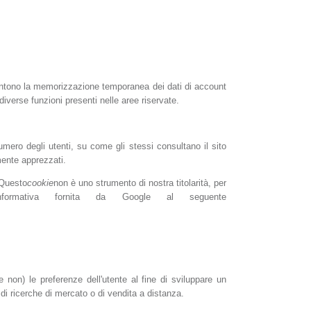
entono la memorizzazione temporanea dei dati di account
 diverse funzioni presenti nelle aree riservate.
umero degli utenti, su come gli stessi consultano il sito
mente apprezzati.
 Questo
cookie
non è uno strumento di nostra titolarità, per
'informativa fornita da Google al seguente
e non) le preferenze dell'utente al fine di sviluppare un
 di ricerche di mercato o di vendita a distanza.