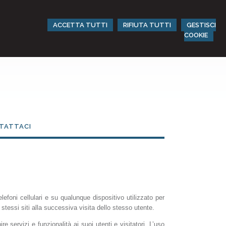
ACCETTA TUTTI
RIFIUTA TUTTI
GESTISCI
COOKIE
TATTACI
efoni cellulari e su qualunque dispositivo utilizzato per
tessi siti alla successiva visita dello stesso utente.
re servizi e funzionalità ai suoi utenti e visitatori. L’uso