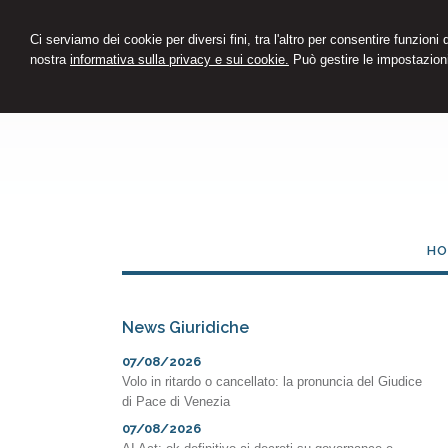
Ci serviamo dei cookie per diversi fini, tra l'altro per consentire funzioni
nostra
informativa sulla privacy e sui cookie.
Può gestire le impostazioni
HO
News Giuridiche
07/08/2026
Volo in ritardo o cancellato: la pronuncia del Giudice
di Pace di Venezia
07/08/2026